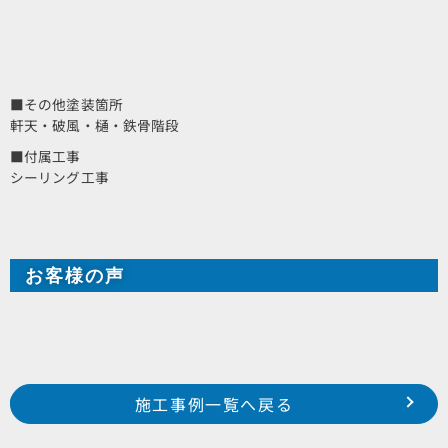
■その他塗装箇所
軒天・破風・樋・鉄骨階段
■付属工事
シーリング工事
お客様の声
Prev
前の事例へ
次の事例へ
施工事例一覧へ戻る
磐田市 見付 I様邸
豊橋市 細谷町 某集合住宅様