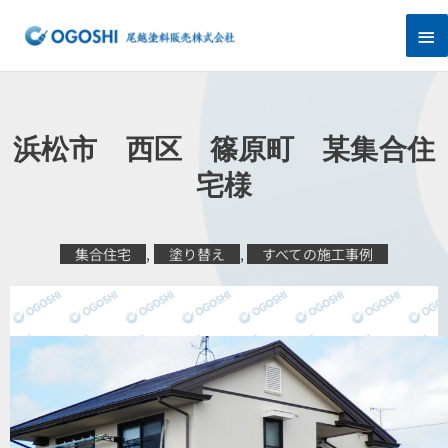
内
メ
容
を
イ
ス
キ
ン
ッ
プ
メ
浜松市 西区 篠原町 某集合住
ニ
宅様
ュ
集合住宅
,
塗り替え
,
すべての施工事例
ー