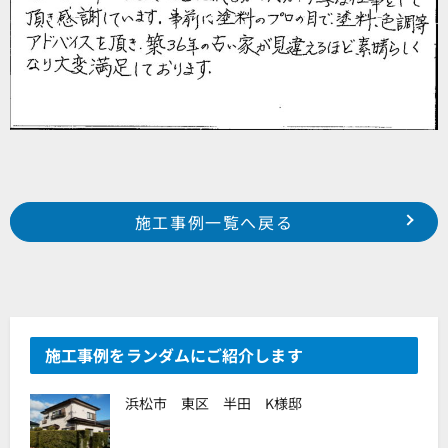
Prev
前の事例へ
次の事例へ
施工事例一覧へ戻る
浜松市 中区 松城町 I様邸
浜松市 東区 飯田町 H様邸
施工事例をランダムにご紹介します
浜松市 東区 半田 K様邸