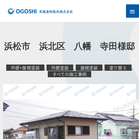
内
メ
容
を
イ
ス
キ
ン
ッ
プ
メ
浜松市 浜北区 八幡 寺田様邸
ニ
ュ
外壁+屋根塗装
,
外壁塗装
,
屋根塗装
,
塗り替え
,
すべての施工事例
ー