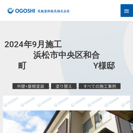
内
メ
容
を
イ
ス
キ
ン
ッ
プ
メ
2024年9月施工
ニ
浜松市中央区和合
町 Y様邸
ュ
ー
外壁+屋根塗装
,
塗り替え
,
すべての施工事例