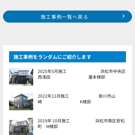
Prev
前の事例へ
次の事例へ
施工事例一覧へ戻る
2024年9月施工 浜松市中央区米津町 H様邸
2024年9月施工 浜松市浜名区西美薗 O様邸
施工事例をランダムにご紹介します
2025年5月施工 浜松市中央区
西浅田 瀧本様邸
2022年12月施工 掛川市山
崎 K様邸
2019年 10月施工 浜松市南区安松
町 M様邸