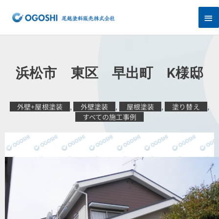
内
メ
容
を
イ
ス
キ
ン
ッ
プ
メ
浜松市 東区 早出町 K様邸
ニ
ュ
外壁+屋根塗装
,
外壁塗装
,
屋根塗装
,
塗り替え
,
すべての施工事例
ー