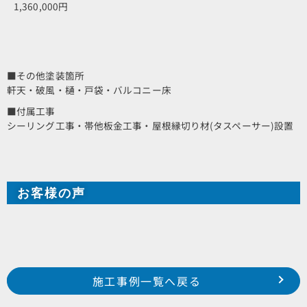
1,360,000円
■その他塗装箇所
軒天・破風・樋・戸袋・バルコニー床
■付属工事
シーリング工事・帯他板金工事・屋根縁切り材(タスペーサー)設置
お客様の声
Prev
前の事例へ
次の事例へ
施工事例一覧へ戻る
浜松市 南区 中田島町 I様邸
浜松市 中区 神田町 某集合住宅様