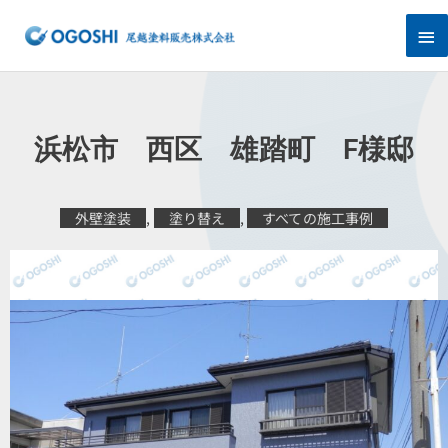
内
メ
容
を
イ
ス
キ
ン
ッ
プ
メ
浜松市 西区 雄踏町 F様邸
ニ
ュ
外壁塗装
,
塗り替え
,
すべての施工事例
ー