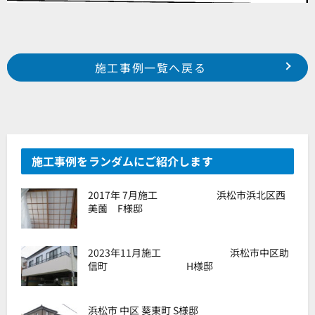
Prev
前の事例へ
次の事例へ
施工事例一覧へ戻る
浜松市 南区 遠州浜 N様邸
浜松市 南区 三新町 佐内様邸
施工事例をランダムにご紹介します
2017年 7月施工 浜松市浜北区西
美薗 F様邸
2023年11月施工 浜松市中区助
信町 H様邸
浜松市 中区 葵東町 S様邸