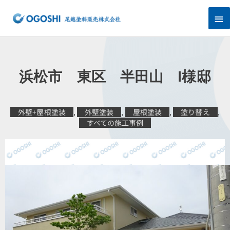
内
メ
容
を
イ
ス
キ
ン
ッ
プ
メ
浜松市 東区 半田山 I様邸
ニ
ュ
外壁+屋根塗装
,
外壁塗装
,
屋根塗装
,
塗り替え
,
すべての施工事例
ー