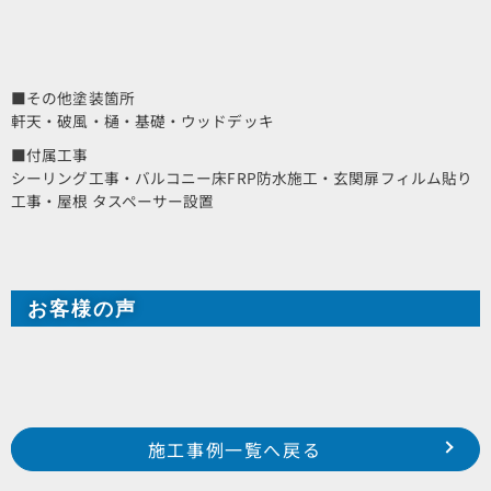
■その他塗装箇所
軒天・破風・樋・基礎・ウッドデッキ
■付属工事
シーリング工事・バルコニー床FRP防水施工・玄関扉フィルム貼り
工事・屋根 タスペーサー設置
お客様の声
Prev
前の事例へ
次の事例へ
施工事例一覧へ戻る
浜松市 南区 飯田町 W様邸
浜松市 東区 常光町 H様