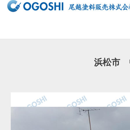
内
容
を
ス
キ
ッ
プ
浜松市 