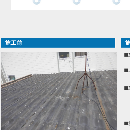
施工前
■
■
■
■