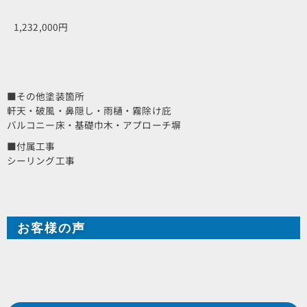
1,232,000円
■その他塗装箇所
軒天・破風・鼻隠し・雨樋・霧除け庇
バルコニー床・基礎巾木・アプローチ塀
■付属工事
シーリング工事
お客様の声
Prev