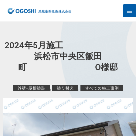
内
メ
容
を
イ
ス
キ
ン
ッ
プ
メ
2024年5月施工
ニ
浜松市中央区飯田
町 O様邸
ュ
ー
外壁+屋根塗装
,
塗り替え
,
すべての施工事例