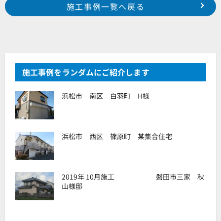
前の事例へ
次の事例へ
施工事例一覧へ戻る
2024年5月施工 磐田市小中瀬町 某工場様
2024年5月施工 浜松市中央区天王町 某集合住宅様
施工事例をランダムにご紹介します
浜松市 南区 白羽町 H様
浜松市 西区 篠原町 某集合住宅
2019年 10月施工 磐田市三家 秋
山様邸