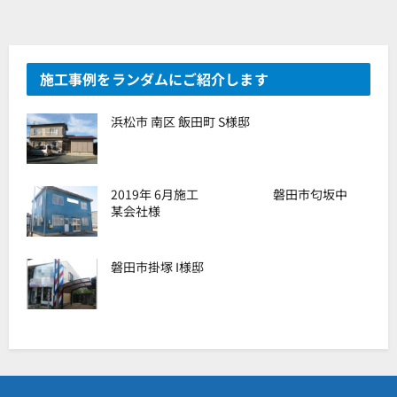
施工事例をランダムにご紹介します
浜松市 南区 飯田町 S様邸
2019年 6月施工 磐田市匂坂中
某会社様
磐田市掛塚 I様邸