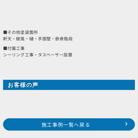
■その他塗装箇所
軒天・破風・樋・手摺壁・鉄骨階段
■付属工事
シーリング工事・タスペーサー設置
お客様の声
Prev
前の事例へ
次の事例へ
施工事例一覧へ戻る
磐田市 小立野 某工場様
浜松市 中区 蜆塚 某会社寮