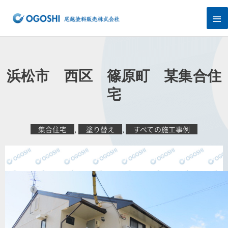
内
メ
容
を
イ
ス
キ
ン
ッ
プ
メ
浜松市 西区 篠原町 某集合住
ニ
宅
ュ
集合住宅
,
塗り替え
,
すべての施工事例
ー