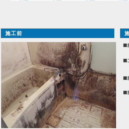
施工前
■
■
■
■