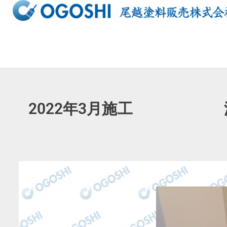
内
容
を
ス
キ
ッ
プ
2022年3月施工