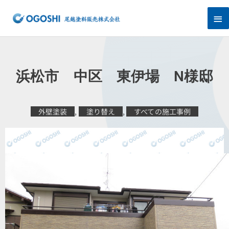
内
メ
容
を
イ
ス
キ
ン
ッ
プ
メ
浜松市 中区 東伊場 N様邸
ニ
ュ
外壁塗装
,
塗り替え
,
すべての施工事例
ー