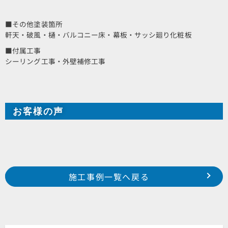
■その他塗装箇所
軒天・破風・樋・バルコニー床・幕板・サッシ廻り化粧板
■付属工事
シーリング工事・外壁補修工事
お客様の声
Prev
前の事例へ
次の事例へ
施工事例一覧へ戻る
浜松市 中区 神田町 某倉庫
磐田市 掛塚 S様邸