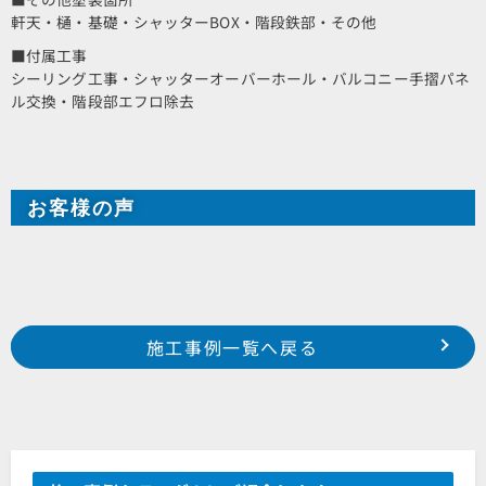
軒天・樋・基礎・シャッターBOX・階段鉄部・その他
■付属工事
シーリング工事・シャッターオーバーホール・バルコニー手摺パネ
ル交換・階段部エフロ除去
お客様の声
Prev
前の事例へ
次の事例へ
施工事例一覧へ戻る
2017年 11月施工 浜松市南区瓜内町 I様邸
2017年 10月施工 浜松市中区神田町 T様邸