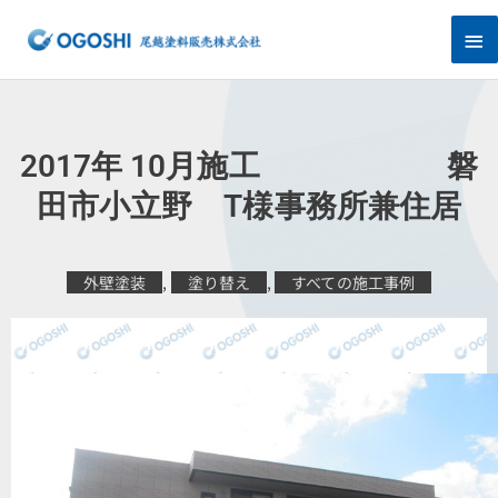
内
メ
容
を
イ
ス
キ
ン
ッ
プ
メ
2017年 10月施工 磐
ニ
田市小立野 T様事務所兼住居
ュ
外壁塗装
,
塗り替え
,
すべての施工事例
ー