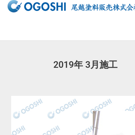
内
容
を
ス
キ
ッ
プ
2019年 3月