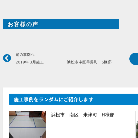
お客様の声
Prev
前の事例へ
2019年 3月施工 浜松市中区早馬町 S様邸
施工事例をランダムにご紹介します
浜松市 南区 米津町 H様邸