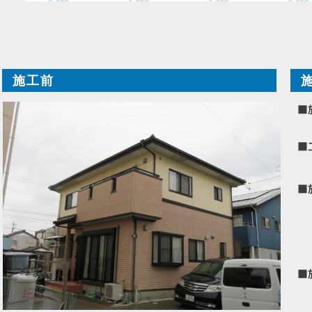
施工前
■
■
■
■