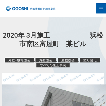
内
メ
容
を
イ
ス
キ
ン
ッ
プ
メ
2020年 3月施工 浜松
ニ
市南区富屋町 某ビル
ュ
外壁+屋根塗装
,
外壁塗装
,
屋根塗装
,
塗り替え
,
ー
すべての施工事例