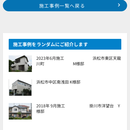
Prev
前の事例へ
次の事例へ
施工事例一覧へ戻る
2020年 3月施工 磐田市東新町 某集合住宅様
2020年 3月施工 浜松市東区有玉台 某集合住宅様
施工事例をランダムにご紹介します
2023年6月施工 浜松市東区天龍
川町 M様邸
浜松市中区南浅田 K様邸
2018年 9月施工 掛川市洋望台 Y
様邸