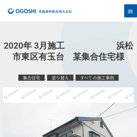
内
メ
容
を
イ
ス
キ
ン
ッ
プ
メ
2020年 3月施工 浜松
ニ
市東区有玉台 某集合住宅様
ュ
集合住宅
,
塗り替え
,
すべての施工事例
ー