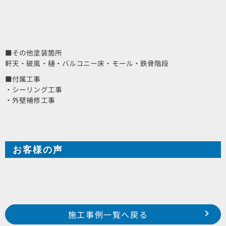
■その他塗装箇所
軒天・破風・樋・バルコニー床・モール・鉄骨階段
■付属工事
・シーリング工事
・外壁補修工事
お客様の声
Prev
前の事例へ
次の事例へ
施工事例一覧へ戻る
2020年 3月施工 浜松市南区富屋町 某ビル
2020年 4月施工 浜松市東区積志町 M様邸