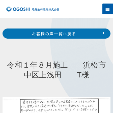
内
メ
容
を
イ
ス
キ
ン
Prev
ッ
前のお客様の声へ
次のお客様の声へ
お客様の声一覧へ戻る
プ
メ
令和２年２月施工 浜松市南区若林町 原口 様
令和２年４月施工 袋井市広岡 吉田様
ニ
ュ
令和１年８月施工 浜松市
ー
中区上浅田 T様