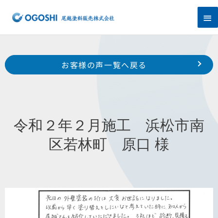
内
メ
容
を
イ
ス
キ
ン
Prev
ッ
前のお客様の声へ
次のお客様の声へ
お客様の声一覧へ戻る
プ
メ
令和２年２月施工 浜松市中区中島 中島ハイツ 様
令和１年８月施工 浜松市中区上浅田 T様
ニ
ュ
令和２年２月施工 浜松市南
ー
区若林町 原口 様