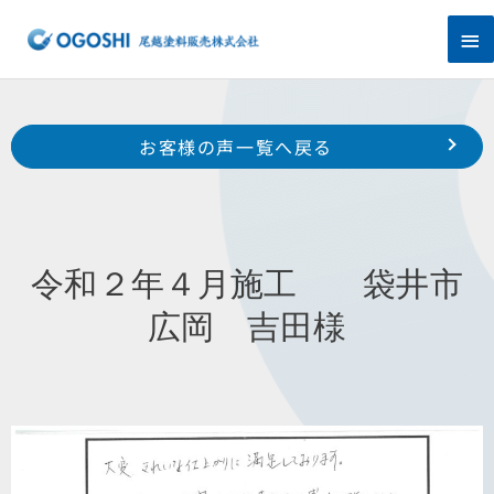
内
メ
容
を
イ
ス
キ
ン
Prev
ッ
前のお客様の声へ
次のお客様の声へ
お客様の声一覧へ戻る
プ
メ
令和１年８月施工 浜松市中区上浅田 T様
令和２年６月施工 浜松市西区雄踏町宇布見 A 様
ニ
ュ
令和２年４月施工 袋井市
ー
広岡 吉田様