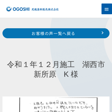
内
メ
容
を
イ
ス
キ
ン
Prev
ッ
前のお客様の声へ
次のお客様の声へ
お客様の声一覧へ戻る
プ
メ
令和１年１１月施工 浜松市浜北区東美薗 K 様
令和１年１１月施工 浜松市南区米津町 Ｔ 様
ニ
ュ
令和１年１２月施工 湖西市
ー
新所原 K 様