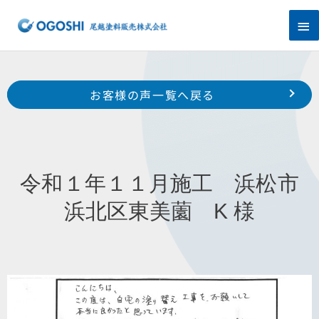
内
メ
容
を
イ
ス
キ
ン
Prev
ッ
前のお客様の声へ
次のお客様の声へ
お客様の声一覧へ戻る
プ
メ
令和１年１１月施工 浜松市東区有玉台 O 様
令和１年１２月施工 湖西市新所原 K 様
ニ
ュ
令和１年１１月施工 浜松市
ー
浜北区東美薗 K 様