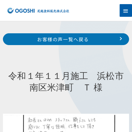
内
メ
容
を
イ
ス
キ
ン
Prev
ッ
前のお客様の声へ
次のお客様の声へ
お客様の声一覧へ戻る
プ
メ
令和１年１２月施工 湖西市新所原 K 様
令和１年１１月施工 袋井市川井 S 様
ニ
ュ
令和１年１１月施工 浜松市
ー
南区米津町 Ｔ 様