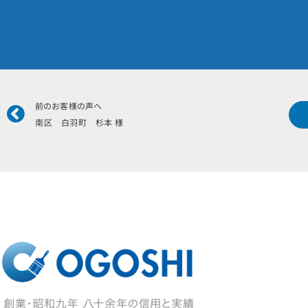
Prev
前のお客様の声へ
南区 白羽町 杉本 様