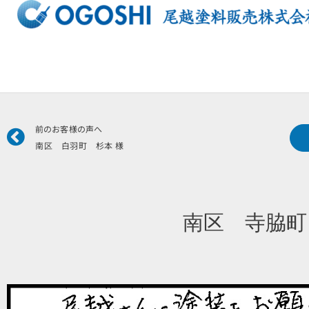
内
容
を
ス
キ
ッ
プ
Prev
前のお客様の声へ
南区 白羽町 杉本 様
南区 寺脇町