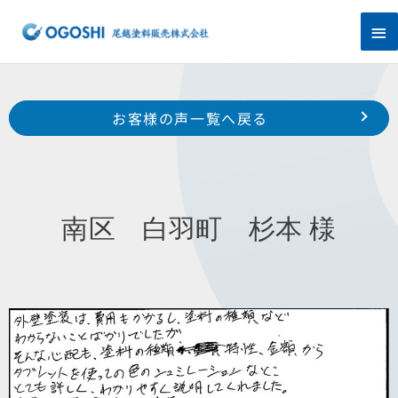
内
メ
容
を
イ
ス
キ
ン
Prev
ッ
前のお客様の声へ
次のお客様の声へ
お客様の声一覧へ戻る
プ
メ
南区 白羽町 H 様
南区 寺脇町 H 様
ニ
ュ
南区 白羽町 杉本 様
ー