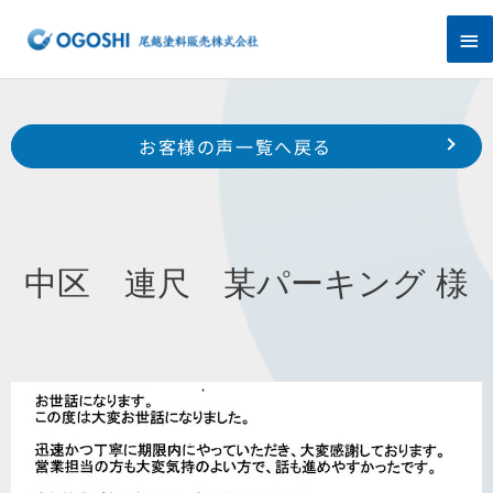
内
メ
容
を
イ
ス
キ
ン
Prev
ッ
前のお客様の声へ
次のお客様の声へ
お客様の声一覧へ戻る
プ
メ
南区 寺脇町 H 様
中区 中沢町 I 様
ニ
ュ
中区 連尺 某パーキング 様
ー