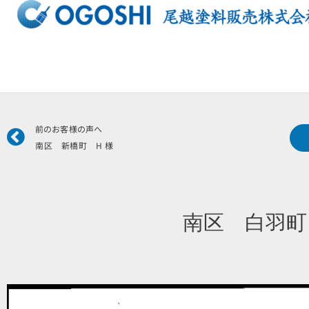
内
容
を
ス
キ
ッ
プ
Prev
前のお客様の声へ
南区 新橋町 H 様
南区 白羽町