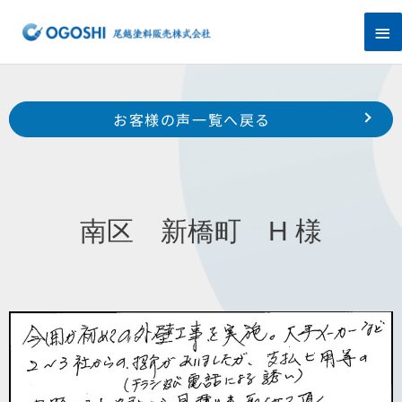
内
メ
容
を
イ
ス
キ
ン
Prev
ッ
前のお客様の声へ
次のお客様の声へ
お客様の声一覧へ戻る
プ
メ
中区 上島 小倉 様
南区 白羽町 H 様
ニ
ュ
南区 新橋町 H 様
ー