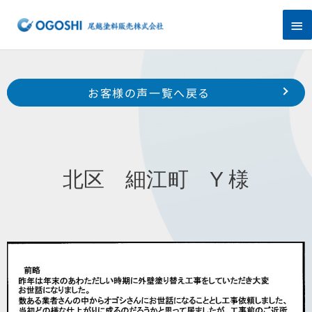
内
メ
容
を
イ
ス
キ
ン
Prev
ッ
前のお客様の声へ
次のお客様の声へ
お客様の声一覧へ戻る
プ
メ
南区 白羽町 H 様
東区 中野町 N 様
ニ
ュ
北区 細江町 Y 様
ー