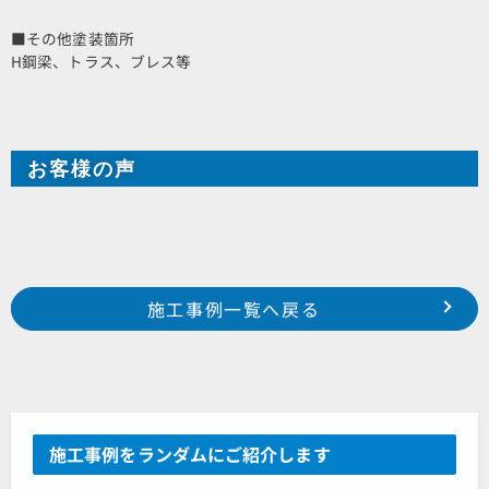
■その他塗装箇所
H鋼梁、トラス、ブレス等
お客様の声
Prev
前の事例へ
次の事例へ
施工事例一覧へ戻る
2025年7月施工 浜松市中央区富塚町 S様邸
2025年7月施工 浜松市中央区米津町 I様邸
施工事例をランダムにご紹介します