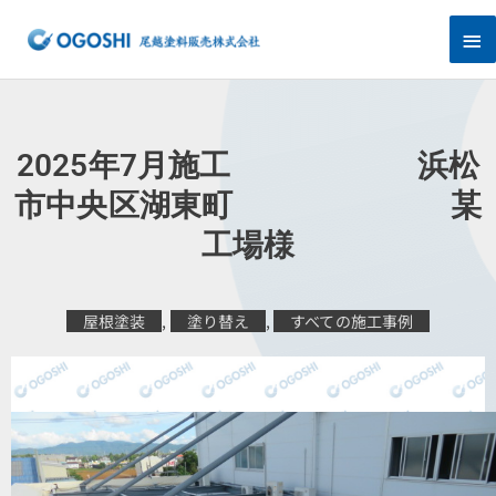
内
メ
容
を
イ
ス
キ
ン
ッ
プ
メ
2025年7月施工 浜松
ニ
市中央区湖東町 某
工場様
ュ
ー
屋根塗装
,
塗り替え
,
すべての施工事例