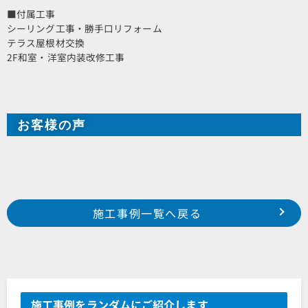
■付属工事
シーリング工事・勝手口リフォーム
テラス屋根材交換
2F和室・洋室内装改修工事
お客様の声
Prev
前の事例へ
次の事例へ
施工事例一覧へ戻る
2023年7月施工 浜松市中区高林 Y様邸
2023年8月施工 浜松市西区湖東町 F様邸
施工事例をランダムにご紹介します