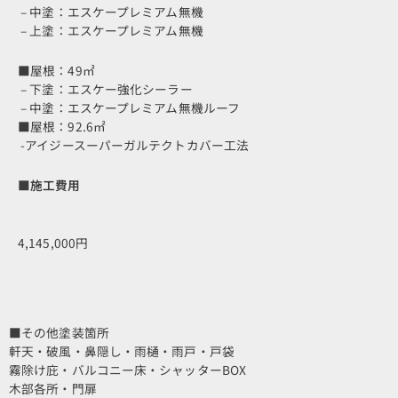
– 中塗：エスケープレミアム無機
– 上塗：エスケープレミアム無機
■屋根：49㎡
– 下塗：エスケー強化シーラー
– 中塗：エスケープレミアム無機ルーフ
■屋根：92.6㎡
-アイジースーパーガルテクトカバー工法
■施工費用
4,145,000円
■その他塗装箇所
軒天・破風・鼻隠し・雨樋・雨戸・戸袋
霧除け庇・バルコニー床・シャッターBOX
木部各所・門扉