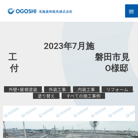
内
メ
容
を
イ
ス
キ
ン
ッ
プ
メ
2023年7月施
ニ
工 磐田市見
付 O様邸
ュ
ー
外壁+屋根塗装
,
外装工事
,
内装工事
,
リフォーム
,
塗り替え
,
すべての施工事例