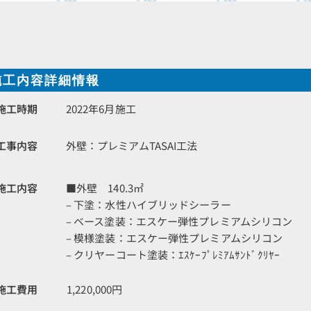
施工内容詳細情報
施工時期
2022年6月施工
工事内容
外壁：プレミアムTASAI工法
施工内容
■外壁 140.3㎡
– 下塗：水性ハイブリッドシーラー
– ベース塗装：エスケー弾性プレミアムシリコン
– 模様塗装：エスケー弾性プレミアムシリコン
– クリヤーコート塗装：ｴｽｹｰﾌﾟﾚﾐｱﾑｻﾝﾄﾞｸﾘﾔｰ
施工費用
1,220,000円