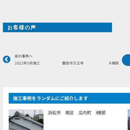
お客様の声
Prev
前の事例へ
2022年5月施工 磐田市万正寺 K様邸
施工事例をランダムにご紹介します
浜松市 南区 瓜内町 I様邸