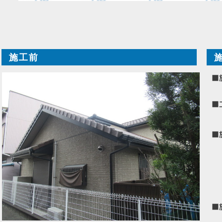
施工前
■
■
■
■