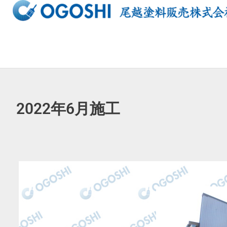
内
容
を
ス
キ
ッ
プ
2022年6月施