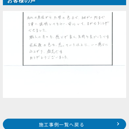
お客様の声
Prev
前の事例へ
次の事例へ
施工事例一覧へ戻る
2021年12月施工 磐田市掛塚 F様邸
2021年12月施工 浜松市南区寺脇町青木様邸