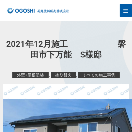
内
メ
容
を
イ
ス
キ
ン
ッ
プ
メ
2021年12月施工 磐
ニ
田市下万能 S様邸
ュ
外壁+屋根塗装
,
塗り替え
,
すべての施工事例
ー