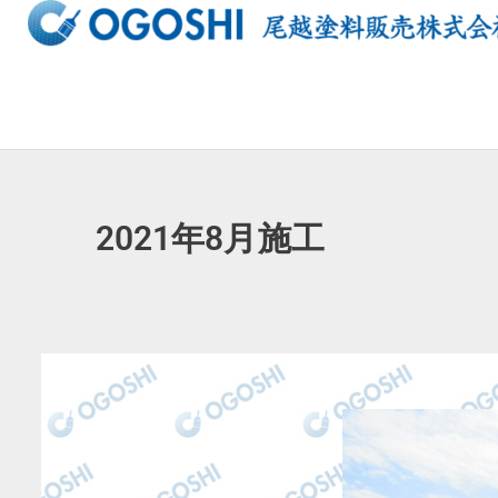
内
容
を
ス
キ
ッ
プ
2021年8月施工 