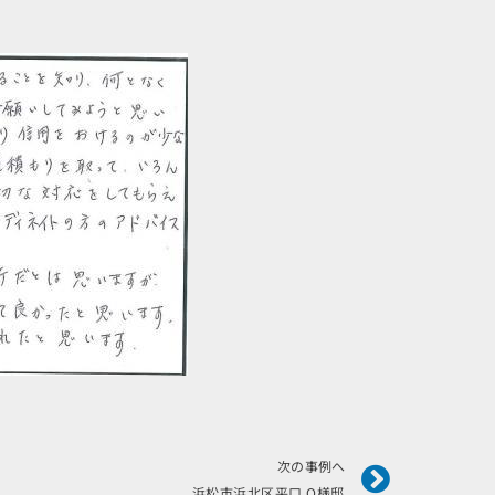
Next
次の事例へ
浜松市浜北区平口 O様邸