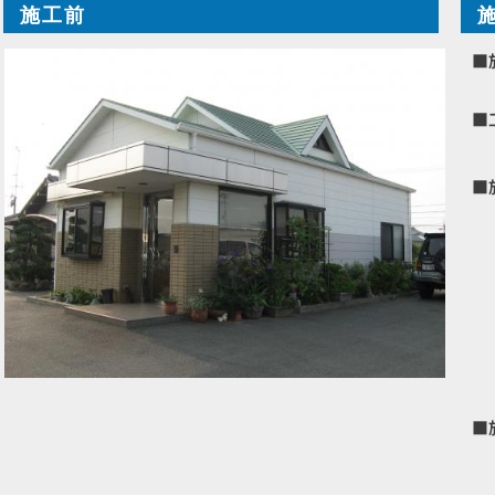
施工前
■
■
■
■