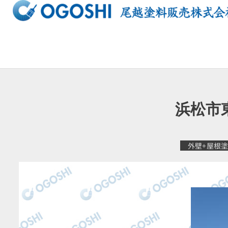
内
容
を
ス
キ
ッ
プ
浜松市
外壁+屋根