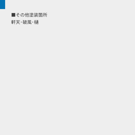
■その他塗装箇所
軒天･破風･樋