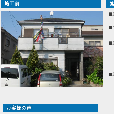
施工前
■
■
■
■
お客様の声