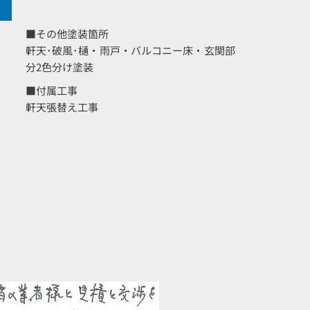
■その他塗装箇所
軒天･破風･樋・雨戸・バルコニー床・玄関部
分2色分け塗装
■付属工事
軒天張替え工事