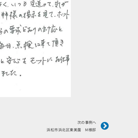
Next
次の事例へ
浜松市浜北区東美薗 M様邸