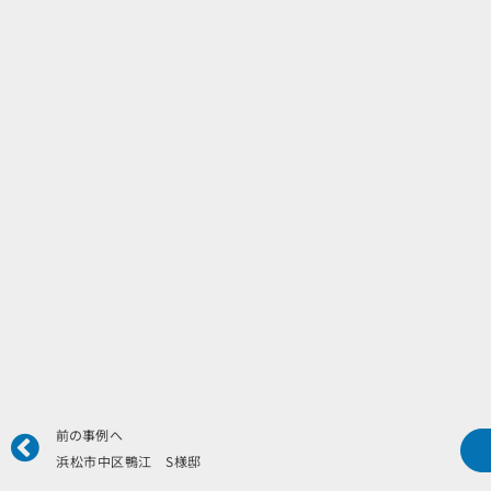
Prev
前の事例へ
浜松市中区鴨江 S様邸