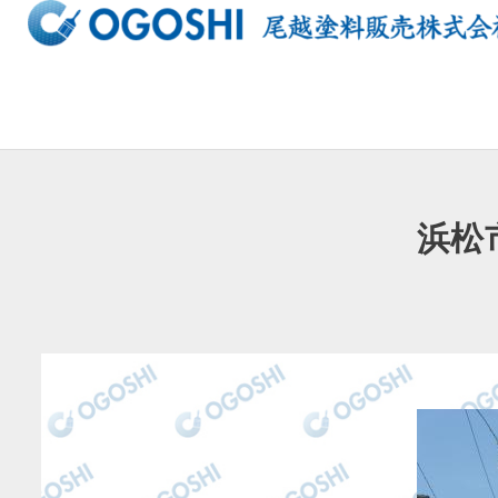
内
容
を
ス
キ
ッ
プ
浜松