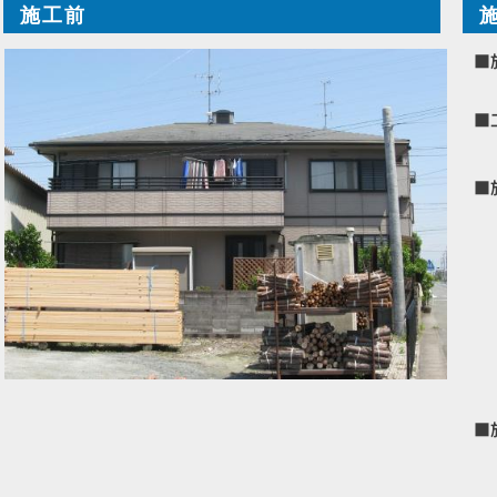
施工前
■
■
■
■