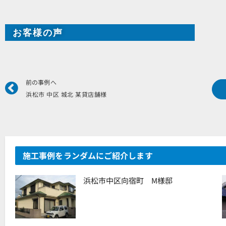
お客様の声
Prev
前の事例へ
浜松市 中区 城北 某貸店舗様
施工事例をランダムにご紹介します
浜松市中区向宿町 M様邸