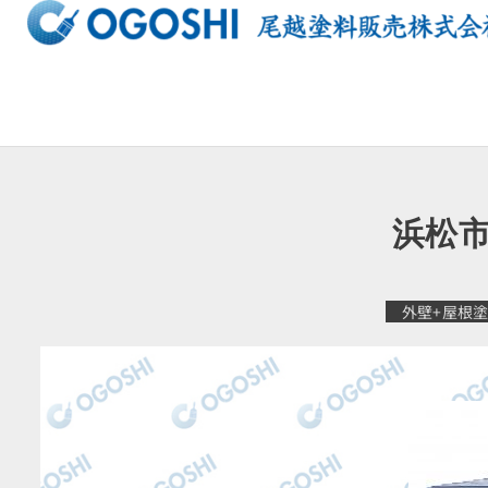
内
容
を
ス
キ
ッ
プ
浜松市
外壁+屋根