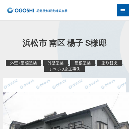
内
メ
容
を
イ
ス
キ
ン
ッ
プ
メ
浜松市 南区 楊子 S様邸
ニ
ュ
外壁+屋根塗装
,
外壁塗装
,
屋根塗装
,
塗り替え
,
すべての施工事例
ー