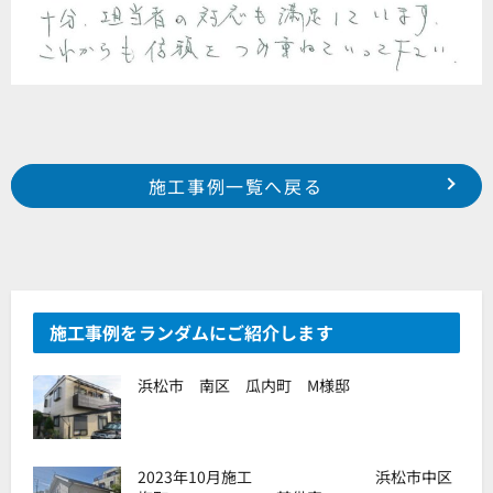
Prev
前の事例へ
次の事例へ
施工事例一覧へ戻る
浜松市 中区 城北 某賃貸ビル様
浜松市 北区 細江町気賀 N様邸
施工事例をランダムにご紹介します
浜松市 南区 瓜内町 M様邸
2023年10月施工 浜松市中区