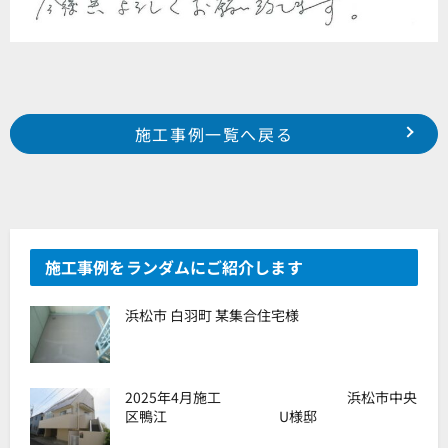
Prev
前の事例へ
次の事例へ
施工事例一覧へ戻る
浜松市 浜北区 本沢合 T様邸
浜松市 中区 中島町 某集合住宅様
施工事例をランダムにご紹介します
浜松市 白羽町 某集合住宅様
2025年4月施工 浜松市中央
区鴨江 U様邸