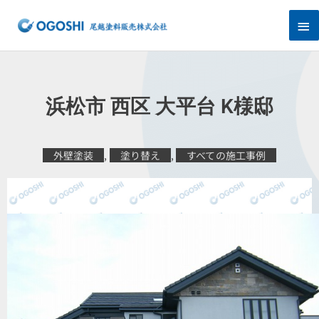
内
メ
容
を
イ
ス
キ
ン
ッ
プ
メ
浜松市 西区 大平台 K様邸
ニ
ュ
外壁塗装
,
塗り替え
,
すべての施工事例
ー