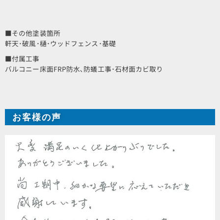
■その他塗装箇所
軒天･破風･樋･ウッドフェンス･基礎
■付属工事
バルコニー床面FRP防水､防蟻工事･石材面カビ取り
お客様の声