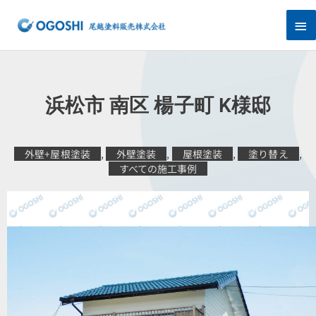
内
メ
容
を
イ
ス
キ
ン
ッ
プ
メ
浜松市 南区 楊子町 K様邸
ニ
ュ
外壁+屋根塗装
,
外壁塗装
,
屋根塗装
,
塗り替え
,
すべての施工事例
ー