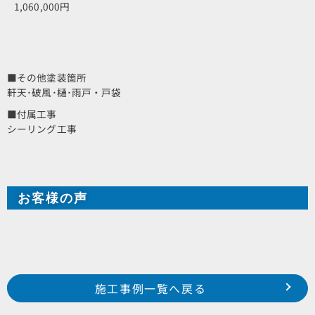
1,060,000円
■その他塗装箇所
軒天･破風･樋･雨戸・戸袋
■付属工事
シーリング工事
お客様の声
Prev
前の事例へ
次の事例へ
施工事例一覧へ戻る
磐田市 見付 H様邸
浜松市 西区 小沢渡町 S様邸