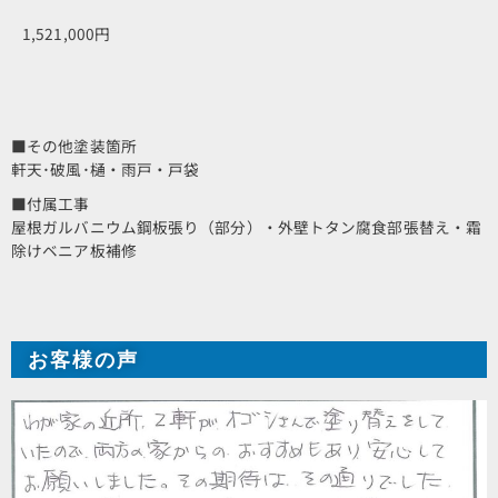
1,521,000円
■その他塗装箇所
軒天･破風･樋・雨戸・戸袋
■付属工事
屋根ガルバニウム鋼板張り（部分）・外壁トタン腐食部張替え・霜
除けベニア板補修
お客様の声