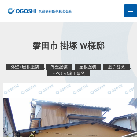
内
メ
容
を
イ
ス
キ
ン
ッ
プ
メ
磐田市 掛塚 W様邸
ニ
ュ
外壁+屋根塗装
,
外壁塗装
,
屋根塗装
,
塗り替え
,
すべての施工事例
ー