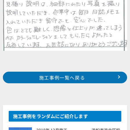
Prev
前の事例へ
次の事例へ
施工事例一覧へ戻る
浜松市 中区 瓜内町 M様邸
浜松市 浜北区 新原町 S様邸
施工事例をランダムにご紹介します