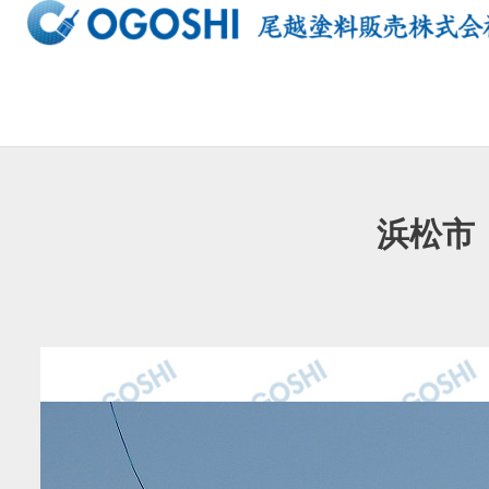
内
容
を
ス
キ
ッ
プ
浜松市