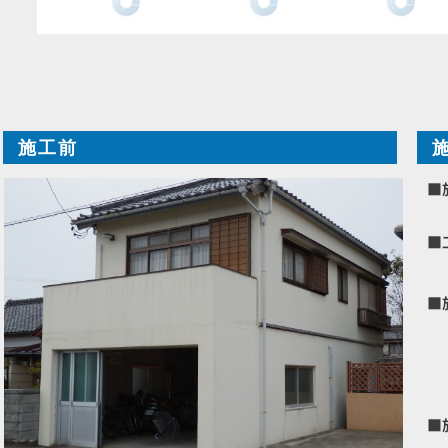
施工前
■
■
■
■