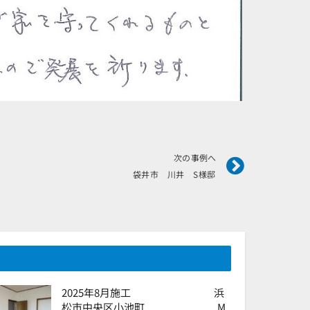
Next
次の事例へ
袋井市 川井 S様邸
2025年8月施工 浜
松市中央区小池町 M