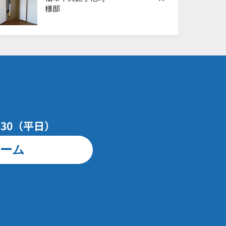
様邸
7：30（平日）
ーム