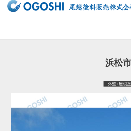
内
容
を
ス
キ
ッ
プ
浜松市
外壁+屋根