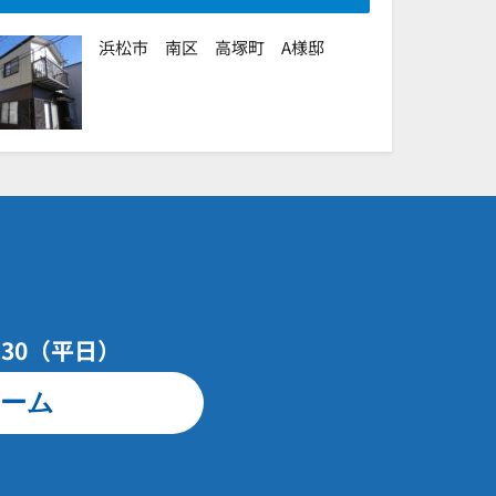
浜松市 南区 高塚町 A様邸
7：30（平日）
ーム