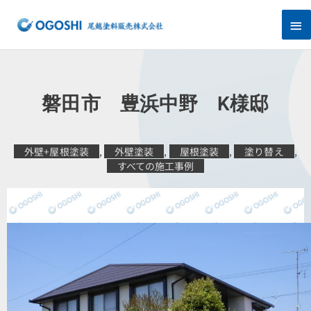
内
メ
容
を
イ
ス
キ
ン
ッ
プ
メ
磐田市 豊浜中野 K様邸
ニ
ュ
外壁+屋根塗装
,
外壁塗装
,
屋根塗装
,
塗り替え
,
すべての施工事例
ー