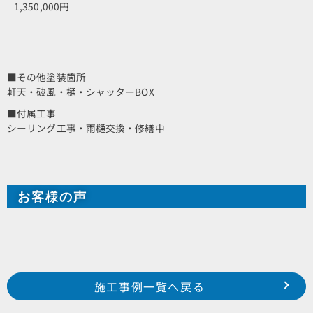
1,350,000円
■その他塗装箇所
軒天・破風・樋・シャッターBOX
■付属工事
シーリング工事・雨樋交換・修繕中
お客様の声
Prev
前の事例へ
次の事例へ
施工事例一覧へ戻る
浜松市 南区 白羽町 H様邸
浜松市 浜北区 於呂 双葉産業様