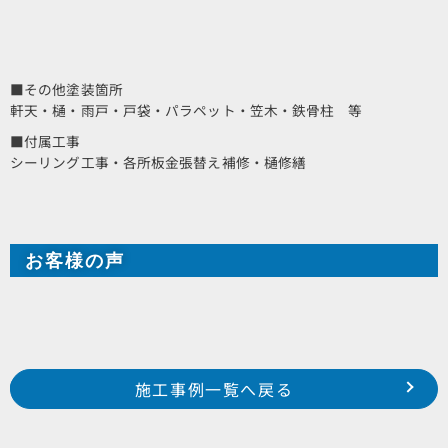
■その他塗装箇所
軒天・樋・雨戸・戸袋・パラペット・笠木・鉄骨柱 等
■付属工事
シーリング工事・各所板金張替え補修・樋修繕
お客様の声
Prev
前の事例へ
次の事例へ
施工事例一覧へ戻る
浜松市 南区 米津町 K様邸
磐田市 東原 S様邸