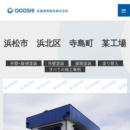
内
メ
容
を
イ
ス
キ
ン
ッ
プ
メ
浜松市 浜北区 寺島町 某工場
ニ
ュ
外壁+屋根塗装
,
外壁塗装
,
屋根塗装
,
塗り替え
,
すべての施工事例
ー