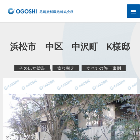
内
メ
容
を
イ
ス
キ
ン
ッ
プ
メ
浜松市 中区 中沢町 K様邸
ニ
ュ
そのほか塗装
,
塗り替え
,
すべての施工事例
ー