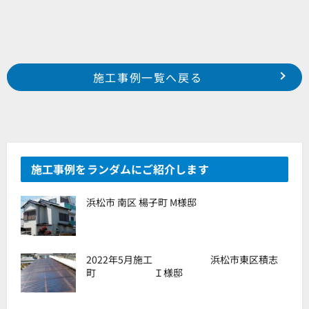
Prev
前の事例へ
次の事例へ
施工事例一覧へ戻る
磐田市 小立野 荻野様邸
浜松市 南区 白羽町 H様邸
施工事例をランダムにご紹介します
浜松市 南区 楊子町 M様邸
2022年5月施工 浜松市東区積志
町 Ｉ様邸