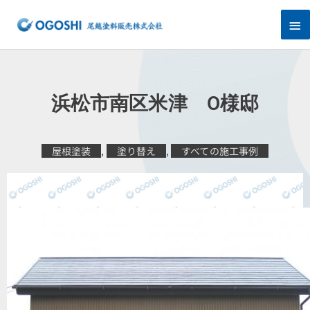
内
メ
容
を
イ
ス
キ
ン
ッ
プ
メ
浜松市南区米津 O様邸
ニ
ュ
屋根塗装
,
塗り替え
,
すべての施工事例
ー