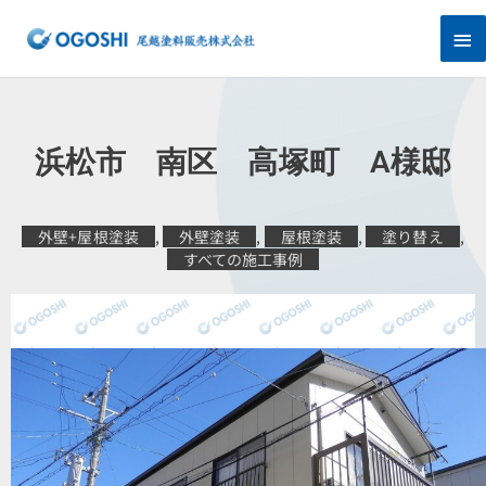
内
メ
容
を
イ
ス
キ
ン
ッ
プ
メ
浜松市 南区 高塚町 A様邸
ニ
ュ
外壁+屋根塗装
,
外壁塗装
,
屋根塗装
,
塗り替え
,
すべての施工事例
ー