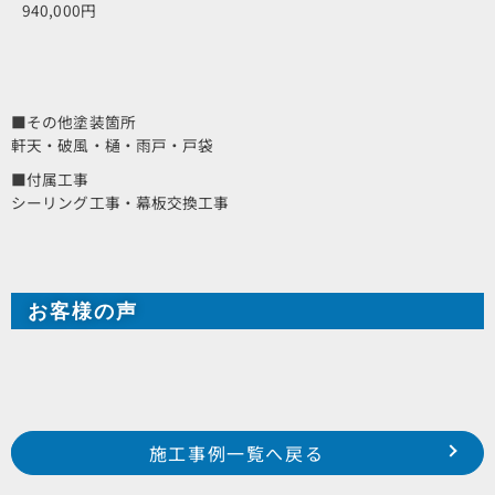
940,000円
■その他塗装箇所
軒天・破風・樋・雨戸・戸袋
■付属工事
シーリング工事・幕板交換工事
お客様の声
Prev
前の事例へ
次の事例へ
施工事例一覧へ戻る
松市 西区 神ケ谷町 某借家様
浜松市 南区 瓜内町 某集合住宅様