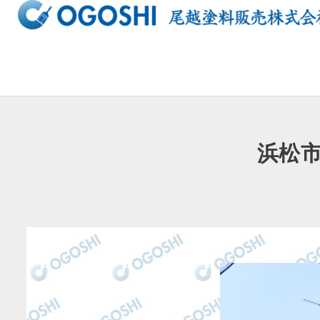
内
容
を
ス
キ
ッ
プ
浜松市