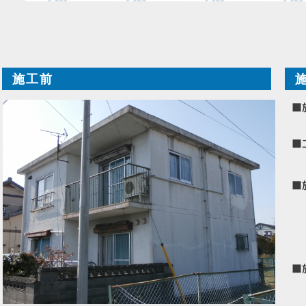
施工前
■
■
■
■