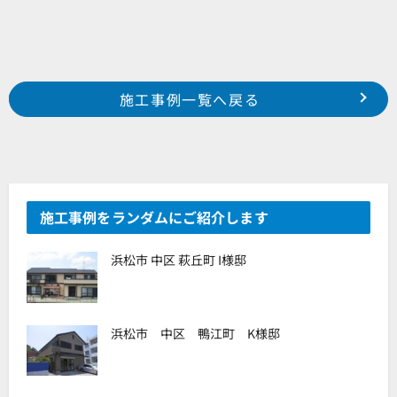
Prev
前の事例へ
次の事例へ
施工事例一覧へ戻る
磐田市 海老塚 某社様 社屋
磐田市 本郷 某集合住宅様
施工事例をランダムにご紹介します
浜松市 中区 萩丘町 I様邸
浜松市 中区 鴨江町 K様邸