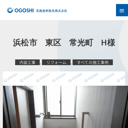
内
メ
容
を
イ
ス
キ
ン
ッ
プ
メ
浜松市 東区 常光町 H様
ニ
ュ
内装工事
,
リフォーム
,
すべての施工事例
ー