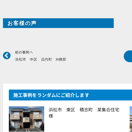
お客様の声
Prev
前の事例へ
浜松市 中区 瓜内町 M様邸
施工事例をランダムにご紹介します
浜松市 東区 積志町 某集合住宅
様