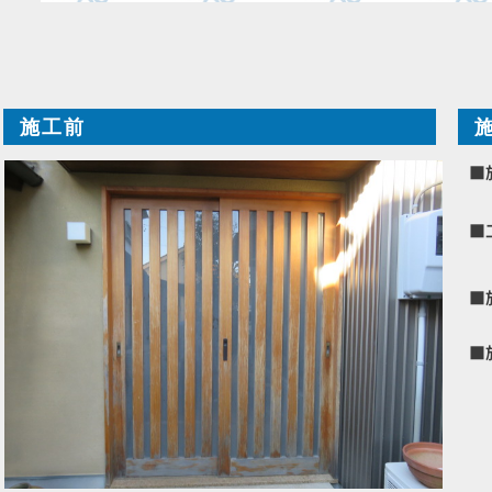
施工前
■
■
■
■