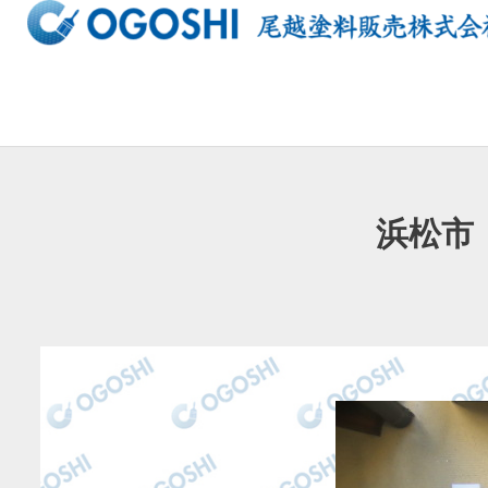
内
容
を
ス
キ
ッ
プ
浜松市