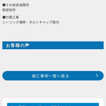
■その他塗装箇所
鉄部各所
■付属工事
シーリング補修・ボルトキャップ取付
お客様の声
Prev
前の事例へ
次の事例へ
施工事例一覧へ戻る
2017年 5月施工 浜松市南区田尻町 M様邸
2017年 6月施工 湖西市白須賀 S様邸