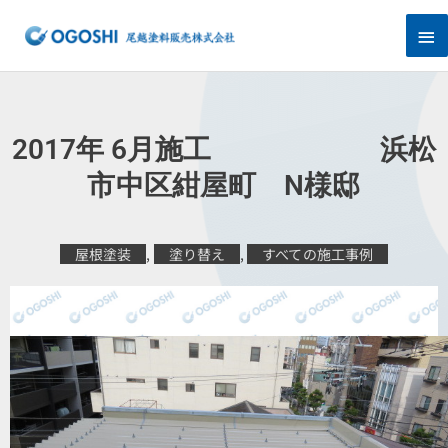
内
メ
容
を
イ
ス
キ
ン
ッ
プ
メ
2017年 6月施工 浜松
ニ
市中区紺屋町 N様邸
ュ
屋根塗装
,
塗り替え
,
すべての施工事例
ー